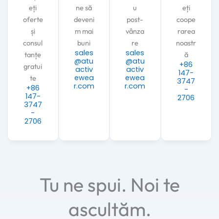
eți
ne să
u
eți
oferte
deveni
post-
coope
și
m mai
vânza
rarea
consul
buni
re
noastr
sales
sales
tanțe
ă
@atu
@atu
+86
gratui
activ
activ
147-
ewea
ewea
te
3747
r.com
r.com
+86
-
147-
2706
3747
-
2706
Tu ne spui. Noi te
ascultăm.