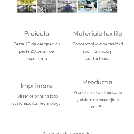
Proiecta
Materiale textile
Peste 20 de designeri cu
Concentrați-vă pe țesături
peste 20 de ani de
sport la modă și
experiență
confortabile
Producție
Imprimare
Proces strict de fabricație
Full set of printing logo
și sistem de inspecție a
customization technology
calității
Procesul de producție