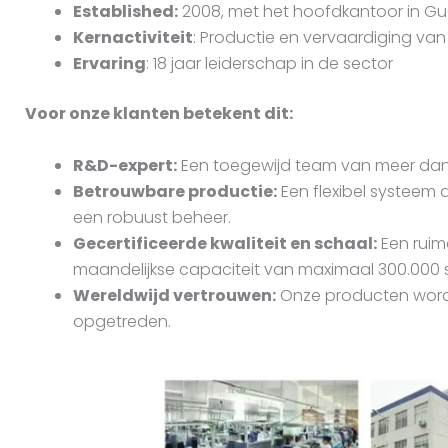
Established:
2008, met het hoofdkantoor in G
Kernactiviteit
:
Productie en vervaardiging va
Ervaring
:
18 jaar leiderschap in de sector
Voor onze klanten betekent dit:
R&D-expert:
Een toegewijd team van meer dan 2
Betrouwbare productie:
Een flexibel systeem 
een robuust beheer.
Gecertificeerde kwaliteit en schaal:
Een ruim
maandelijkse capaciteit van maximaal 300.000 s
Wereldwijd vertrouwen:
Onze producten worden
opgetreden.