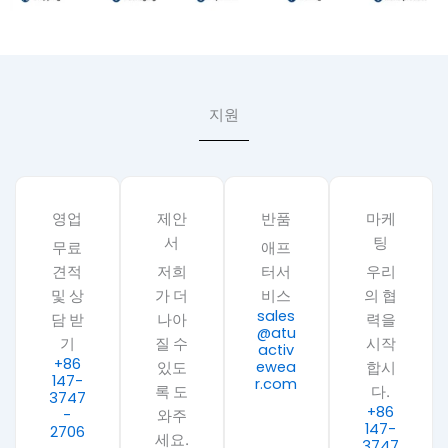
지원
영업
제안
반품
마케
서
팅
무료
애프
견적
저희
터서
우리
및 상
가 더
비스
의 협
sales
담 받
나아
력을
@atu
기
질 수
시작
activ
+86
ewea
있도
합시
147-
r.com
록 도
다.
3747
+86
-
와주
147-
2706
세요.
3747