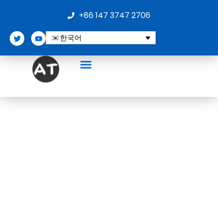
콘
+86 147 3747 2706
텐
츠
T
Y
한국어
로
w
o
i
u
건
t
t
t
u
너
e
b
뛰
r
e
기
문의하기
회사 소개
블로그
신뢰할 수 있는 스포츠웨