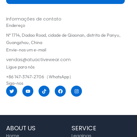
Informações de contato
Endereço
Nº 1714, Dadao Road, cidade de Qiaonan, distrito de Panyu,
Guangzhou, China
Envie-nos um e-mail
vendas@atuactivewear.com
Ligue para nós
+86 147-3747-2706（WhatsApp）
Siga-nos
T
Y
T
F
I
w
o
i
a
n
i
u
k
c
s
t
t
t
e
t
t
u
o
b
a
e
b
k
o
g
r
e
o
r
k
a
m
ABOUT US
SERVICE
Home
Leggings