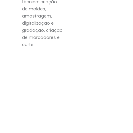
técnico: criação
de moldes,
amostragem,
digitalização e
gradação, criação
de marcadores e
corte.
Pronto para comprar
roupas de treino com
preços de fábrica?
Amostragem Rápida
Quantidade mínima de pedido baixa
Preços de fábrica