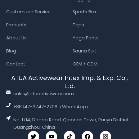
Customized Service
Sports Bra
Products
Tops
About Us
Yoga Pants
Blog
Sauna Suit
Contact
OEM / ODM
ATUA Activewear Intex Imp. & Exp. Co.,
Ltd.
sales@atuactivewear.com
+86 147-3747-2706（WhatsApp）
No. 1714, Dadao Road, Qiaonan Town, Panyu District,
Guangzhou, China
T
Y
T
F
I
w
o
i
a
n