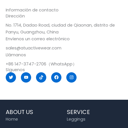
Información de contacto
Dirección
No. 1714, Dadao Road, ciudad de Qiaonan, distrito de
Panyu, Guangzhou, China
Envíenos un correo electrónico
sales@atuactivewear.com
Llámanos
+86 147-3747-2706（WhatsApp）
Síguenos
T
Y
T
F
I
w
o
i
a
n
i
u
k
c
s
t
t
t
e
t
t
u
o
b
a
e
b
k
o
g
r
e
o
r
k
a
m
ABOUT US
SERVICE
Home
Leggings