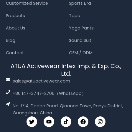
Customized Service
Sports Bra
Products
Tops
About Us
Yoga Pants
Blog
Sauna Suit
Contact
OEM / ODM
ATUA Activewear Intex Imp. & Exp. Co.,
Ltd.
sales@atuactivewear.com
+86 147-3747-2706（WhatsApp）
No. 1714, Dadao Road, Qiaonan Town, Panyu District,
Guangzhou, China
T
Y
T
F
I
w
o
i
a
n
i
u
k
c
s