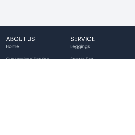
ABOUT US
SERVICE
Home
Leggings
Customized Service
Sports Bra
Products
Tops
About Us
Yoga Pants
Blog
Sauna Suit
Contact
OEM / ODM
ATUA Activewear Intex Imp. & Exp. Co.,
Ltd.