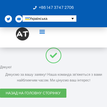
Перейти
+86 147 3747 2706
до
вмісту
T
Y
Українська
w
o
i
u
t
t
t
u
e
b
r
e
Про нас
Дякую!
Дякуємо за вашу заявку! Наша команда зв’яжеться з вами
найближчим часом. Ми цінуємо ваш інтерес!
НАЗАД НА ГОЛОВНУ СТОРІНКУ