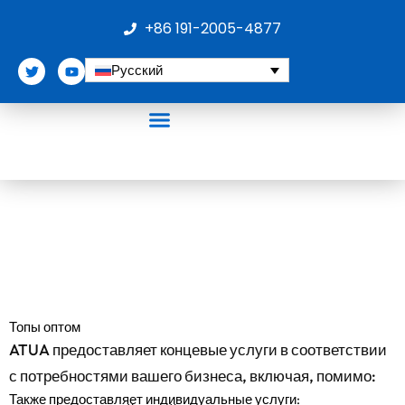
Перейти
+86 191-2005-4877
к
содержимому
T
Y
Русский
w
o
i
u
t
t
t
u
e
b
r
e
Спортивный бюстгальтер
Одежда для тенниса
Спортивная одежда больших размеров
одежда с SPF
Штаны йогов
Костюм для сауны
Топы оптом
ATUA предоставляет концевые услуги в соответствии
с потребностями вашего бизнеса, включая, помимо:
Также предоставляет индивидуальные услуги: