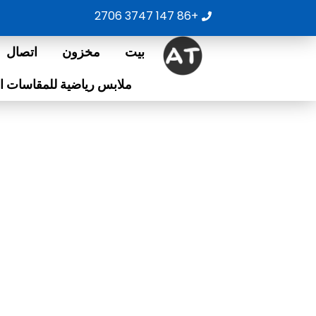
خطي
+86 147 3747 2706
لى
لمحتوى
بيت
مخزون
اتصال
ملابس رياضية للمقاسات ال