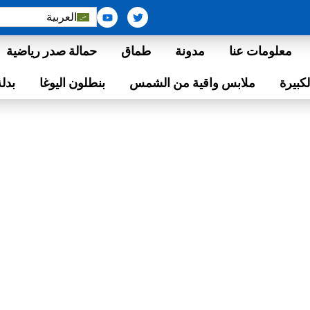
Y
T
العربية
o
w
u
i
t
t
معلومات عنا
مدونة
طماق
حمالة صدر رياضية
u
t
b
e
e
r
كبيرة
ملابس واقية من الشمس
بنطلون اليوغا
بدلة