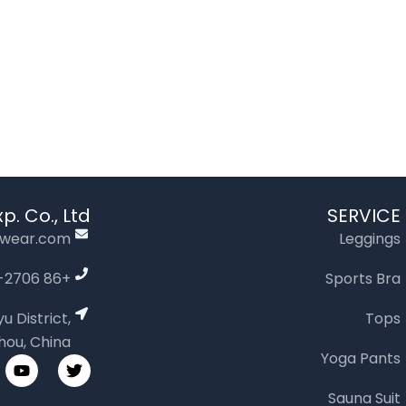
. Co., Ltd.
SERVICE
ewear.com
Leggings
+86 147-3747-2706（WhatsApp）
Sports Bra
 District,
Tops
ou, China
Yoga Pants
Y
T
o
w
u
i
Sauna Suit