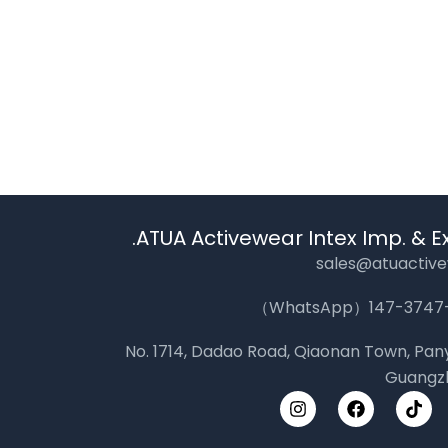
ATUA Activewear Intex Imp. & Exp
sales@atuactiv
No. 1714, Dadao Road, Qiaonan Town, Panyu
Guangzh
I
F
T
n
a
i
s
c
k